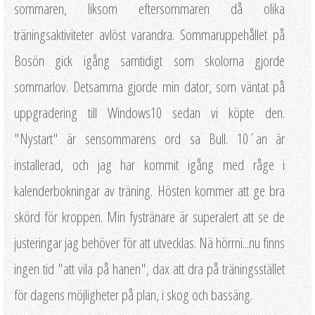
sommaren, liksom eftersommaren då olika
träningsaktiviteter avlöst varandra. Sommaruppehållet på
Bosön gick igång samtidigt som skolorna gjorde
sommarlov. Detsamma gjorde min dator, som väntat på
uppgradering till Windows10 sedan vi köpte den.
"Nystart" är sensommarens ord sa Bull. 10´an är
installerad, och jag har kommit igång med råge i
kalenderbokningar av träning. Hösten kommer att ge bra
skörd för kroppen. Min fystränare är superalert att se de
justeringar jag behöver för att utvecklas. Nä hörrni...nu finns
ingen tid "att vila på hanen", dax att dra på träningsstället
för dagens möjligheter på plan, i skog och bassäng.