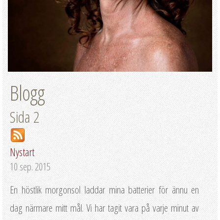
Blogg
Sida 2
Nystart
10 sep. 2015
En höstlik morgonsol laddar mina batterier för ännu en
dag närmare mitt mål. Vi har tagit vara på varje minut av