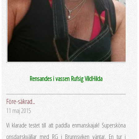
Rensandes i vassen Rufsig VildHilda
Före-säkrad..
11 maj 2015
Vi klarade testet till att paddla enmanskajak! Supersköna
onsdagskvällar med RG i Brunnsviken väntar. En tur i