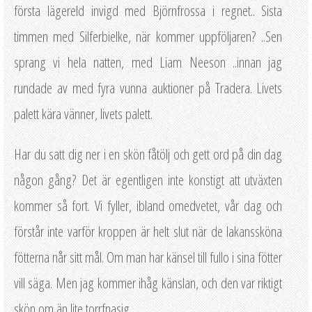
första lägereld invigd med Björnfrossa i regnet.. Sista
timmen med Silferbielke, när kommer uppföljaren? ..Sen
sprang vi hela natten, med Liam Neeson ..innan jag
rundade av med fyra vunna auktioner på Tradera. Livets
palett kära vänner, livets palett.
Har du satt dig ner i en skön fåtölj och gett ord på din dag
någon gång? Det är egentligen inte konstigt att utväxten
kommer så fort. Vi fyller, ibland omedvetet, vår dag och
förstår inte varför kroppen är helt slut när de lakanssköna
fötterna når sitt mål. Om man har känsel till fullo i sina fötter
vill säga. Men jag kommer ihåg känslan, och den var riktigt
skön om än lite torrfnasig.