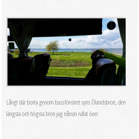
Långt där borta genom bussfönstret syns Ölandsbron, den
längsta och högsta bron jag nånsin rullat över.