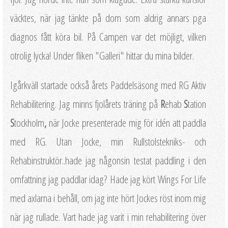
väcktes, när jag tänkte på dom som aldrig annars pga
diagnos fått köra bil. På Campen var det möjligt, vilken
otrolig lycka! Under fliken "Galleri" hittar du mina bilder.
Igårkväll startade också årets Paddelsäsong med RG Aktiv
Rehabilitering. Jag minns fjolårets träning på
R
ehab
S
tation
S
tockholm
,
när Jocke presenterade mig för idén att paddla
med RG. Utan Jocke, min Rullstolstekniks- och
Rehabinstruktör..hade jag någonsin testat paddling i den
omfattning jag paddlar idag? Hade jag kört Wings For Life
med axlarna i behåll, om jag inte hört Jockes röst inom mig
när jag rullade. Vart hade jag varit i min rehabilitering över