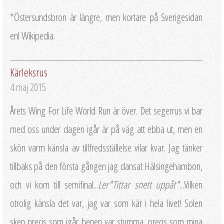
*Östersundsbron är längre, men kortare på Sverigesidan
enl Wikipedia.
Kärleksrus
4 maj 2015
Årets Wing For Life World Run är över. Det segerrus vi bar
med oss under dagen igår är på väg att ebba ut, men en
skön varm känsla av tillfredsställelse vilar kvar. Jag tänker
tillbaks på den första gången jag dansat Hälsingehambon,
och vi kom till semifinal...
Ler*Tittar snett uppåt*
...Vilken
otrolig känsla det var, jag var som kär i hela livet! Solen
sken precis som igår..benen var stumma, precis som mina