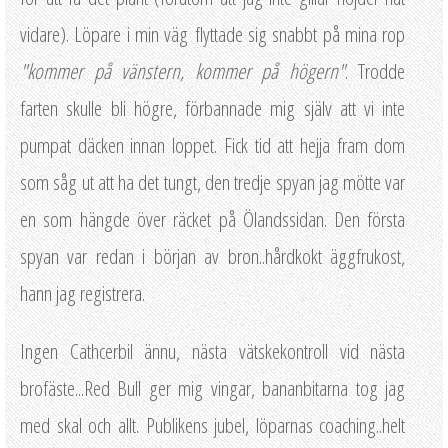
vidare). Löpare i min väg flyttade sig snabbt på mina rop
"kommer på vänstern, kommer på högern"
. Trodde
farten skulle bli högre, förbannade mig själv att vi inte
pumpat däcken innan loppet. Fick tid att hejja fram dom
som såg ut att ha det tungt, den tredje spyan jag mötte var
en som hängde över räcket på Ölandssidan. Den första
spyan var redan i början av bron..hårdkokt äggfrukost,
hann jag registrera.
Ingen Cathcerbil ännu, nästa vätskekontroll vid nästa
brofäste...Red Bull ger mig vingar, bananbitarna tog jag
med skal och allt. Publikens jubel, löparnas coaching..helt