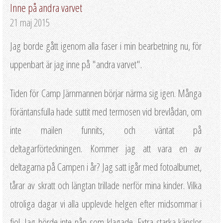
Inne på andra varvet
21 maj 2015
Jag borde gått igenom alla faser i min bearbetning nu, för
uppenbart är jag inne på "andra varvet".
Tiden för Camp Järnmannen börjar närma sig igen. Många
föräntansfulla hade suttit med termosen vid brevlådan, om
inte mailen funnits, och väntat på
deltagarförteckningen. Kommer jag att vara en av
deltagarna på Campen i år? Jag satt igår med fotoalbumet,
tårar av skratt och längtan trillade nerför mina kinder. Vilka
otroliga dagar vi alla upplevde helgen efter midsommar i
fjol. Jag hörde inte nån som klagade. Extra starka känslor