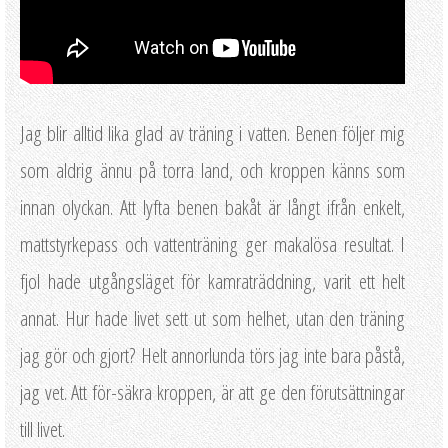
Jag blir alltid lika glad av träning i vatten. Benen följer mig
som aldrig ännu på torra land, och kroppen känns som
innan olyckan. Att lyfta benen bakåt är långt ifrån enkelt,
mattstyrkepass och vattenträning ger makalösa resultat. I
fjol hade utgångsläget för kamraträddning, varit ett helt
annat. Hur hade livet sett ut som helhet, utan den träning
jag gör och gjort? Helt annorlunda törs jag inte bara påstå,
jag vet. Att för-säkra kroppen, är att ge den förutsättningar
till livet.