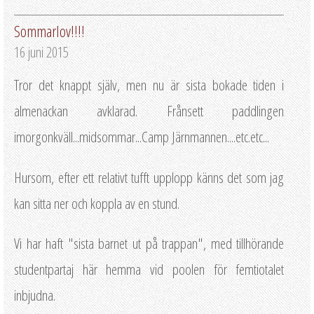
Sommarlov!!!!
16 juni 2015
Tror det knappt själv, men nu är sista bokade tiden i
almenackan avklarad. Frånsett paddlingen
imorgonkväll...midsommar...Camp Järnmannen....etc.etc...
Hursom, efter ett relativt tufft upplopp känns det som jag
kan sitta ner och koppla av en stund.
Vi har haft "sista barnet ut på trappan", med tillhörande
studentpartaj här hemma vid poolen för femtiotalet
inbjudna.