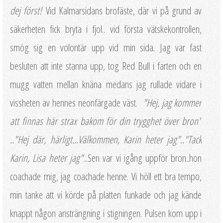
dej först!
Vid Kalmarsidans brofäste, där vi på grund av
säkerheten fick bryta i fjol.. vid första vätskekontrollen,
smög sig en volontär upp vid min sida. Jag var fast
besluten att inte stanna upp, tog Red Bull i farten och en
mugg vatten mellan knäna medans jag rullade vidare i
vissheten av hennes neonfärgade väst.
"Hej, jag kommer
att finnas här strax bakom för din trygghet över bron"
.."Hej där, härligt...Välkommen, Karin heter jag".."Tack
Karin, Lisa heter jag"
...Sen var vi igång uppför bron..hon
coachade mig, jag coachade henne. Vi höll ett bra tempo,
min tanke att vi körde på platten funkade och jag kände
knappt någon ansträngning i stigningen. Pulsen kom upp i