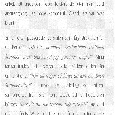
enkelt ett underbart lopp fortfarande utan nämnvärd
ansträngning. Jag hade kommit till Öland, jag var över
bron!
En bit efter passerade polisbilen som låg strax framför
Catcherbilen..
"F-N..nu kommer catcherbilen...målbilen
kommer snart..BILDjä..vul..jag gömmer mig!!!!"
Mina
tankar cirkulerade i rullstolshjulens fart...så kom orden från
en funktionär
"Håll till höger så långt du kan när bilen
kommer förbi".
Hur mycket jag än ville ligga kvar i mitten,
sa förnuftet ifrån. Bilen kom, tutade och ur högtalaren
hördes
"Tack för din medverkan, BRA JOBBAT!"
Jag var i
mål på årets Wing For Life, med åtta kilometer längre