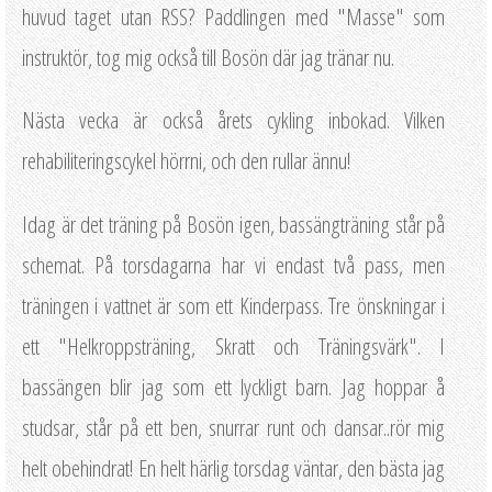
huvud taget utan RSS? Paddlingen med "Masse" som
instruktör, tog mig också till Bosön där jag tränar nu.
Nästa vecka är också årets cykling inbokad. Vilken
rehabiliteringscykel hörrni, och den rullar ännu!
Idag är det träning på Bosön igen, bassängträning står på
schemat. På torsdagarna har vi endast två pass, men
träningen i vattnet är som ett Kinderpass. Tre önskningar i
ett "Helkroppsträning, Skratt och Träningsvärk". I
bassängen blir jag som ett lyckligt barn. Jag hoppar å
studsar, står på ett ben, snurrar runt och dansar..rör mig
helt obehindrat! En helt härlig torsdag väntar, den bästa jag