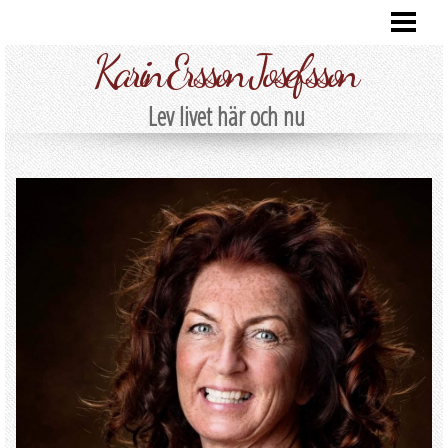
HEM
Karin Ersson Josefsson
FÖRSTA ÅRET MED RYGGMÄRGSSKADA
BLOGG
Lev livet här och nu
OM OSS
KONTAKTA
GALLERI
GÄSTBOK