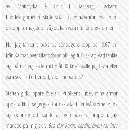
av Mattstyrka å finlir i Bassäng, Tackarrr.
Paddelergometern skulle sitta fint, en halvmil intervall med
påkopplat magstöd i vågor, kan vara nåt för dagsformen.
När jag tänker tillbaks på söndagens lopp på 10.67 km
från Kalmar över Ölandsbron blir jag full i skratt. Vad tänkte
jag på när jag satte mitt mål 30 km? Skulle jag tävla eller
vara social? Förberedd, vad innebär det?
Starten gick, löpare överallt. Publikens jubel, mina armar
uppsträckt till segergest för oss alla. Efter två kilometer fick
jag öppning och kunde äntligen passera proppen. Jag
manade på mig själv..
Bra där Karin, catcherbilen tar inte