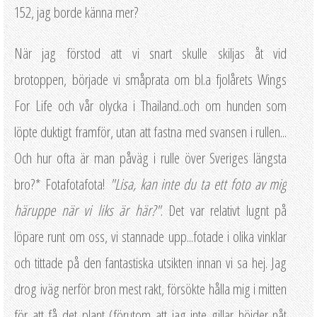
152, jag borde känna mer?
När jag förstod att vi snart skulle skiljas åt vid
brotoppen, började vi småprata om bl.a fjolårets Wings
For Life och vår olycka i Thailand..och om hunden som
löpte duktigt framför, utan att fastna med svansen i rullen...
Och hur ofta är man påväg i rulle över Sveriges längsta
bro?* Fotafotafota!
"Lisa, kan inte du ta ett foto av mig
häruppe när vi liks är här?"
. Det var relativt lugnt på
löpare runt om oss, vi stannade upp...fotade i olika vinklar
och tittade på den fantastiska utsikten innan vi sa hej. Jag
drog iväg nerför bron mest rakt, försökte hålla mig i mitten
för att få det plant (förutom att jag inte gillar höjder nåt