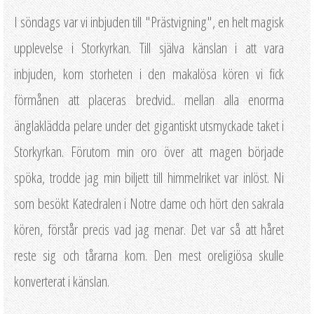
I söndags var vi inbjuden till "Prästvigning", en helt magisk
upplevelse i Storkyrkan. Till själva känslan i att vara
inbjuden, kom storheten i den makalösa kören vi fick
förmånen att placeras bredvid.. mellan alla enorma
änglaklädda pelare under det gigantiskt utsmyckade taket i
Storkyrkan. Förutom min oro över att magen började
spöka, trodde jag min biljett till himmelriket var inlöst. Ni
som besökt Katedralen i Notre dame och hört den sakrala
kören, förstår precis vad jag menar. Det var så att håret
reste sig och tårarna kom. Den mest oreligiösa skulle
konverterat i känslan.