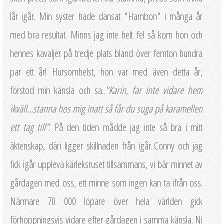
lår igår. Min syster hade dansat "Hambon" i många år
med bra resultat. Minns jag inte helt fel så kom hon och
hennes kavaljer på tredje plats bland över femton hundra
par ett år! Hursomhelst, hon var med även detta år,
förstod min känsla och sa..
"Karin, far inte vidare hem
ikväll...stanna hos mig inatt så får du suga på karamellen
ett tag till"
. På den tiden mådde jag inte så bra i mitt
äktenskap, däri ligger skillnaden från igår..Conny och jag
fick igår uppleva kärleksruset tillsammans, vi bär minnet av
gårdagen med oss, ett minne som ingen kan ta ifrån oss.
Närmare 70 000 löpare över hela världen gick
förhoppningsvis vidare efter gårdagen i samma känsla. Ni