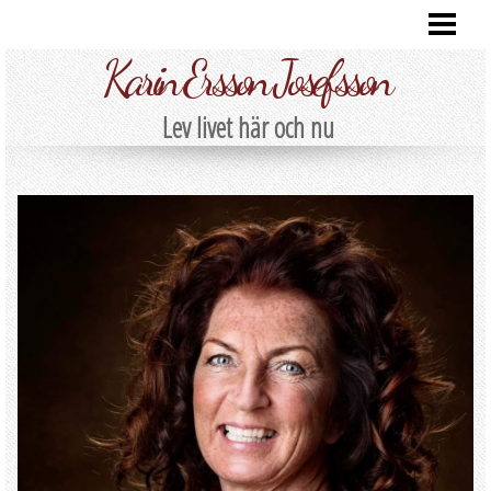
HEM
Karin Ersson Josefsson
FÖRSTA ÅRET MED RYGGMÄRGSSKADA
BLOGG
Lev livet här och nu
OM OSS
KONTAKTA
GALLERI
GÄSTBOK