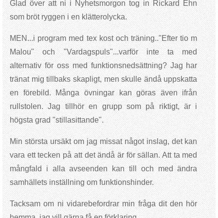
Glad över att ni i Nyhetsmorgon tog in Rickard Ehn
som bröt ryggen i en klätterolycka.
MEN...i program med tex kost och träning.."Efter tio m
Malou" och "Vardagspuls"...varför inte ta med
alternativ för oss med funktionsnedsättning? Jag har
tränat mig tillbaks skapligt, men skulle ändå uppskatta
en förebild. Många övningar kan göras även ifrån
rullstolen. Jag tillhör en grupp som på riktigt, är i
högsta grad "stillasittande".
Min största ursäkt om jag missat något inslag, det kan
vara ett tecken på att det ändå är för sällan. Att ta med
mångfald i alla avseenden kan till och med ändra
samhällets inställning om funktionshinder.
Tacksam om ni vidarebefordrar min fråga dit den hör
hemma, jag vill gärna få en förklaring.