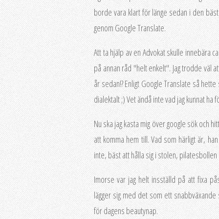
borde vara klart för länge sedan i den bästa
genom Google Translate.
Att ta hjälp av en Advokat skulle innebära ca
på annan råd "helt enkelt". Jag trodde väl att
år sedan!? Enligt Google Translate så hette 
dialektalt ;) Vet ändå inte vad jag kunnat ha 
Nu ska jag kasta mig över google sök och hi
att komma hem till. Vad som härligt är, han 
inte, bäst att hålla sig i stolen, pilatesbolle
Imorse var jag helt insställd på att fixa p
lägger sig med det som ett snabbväxande s
för dagens beautynap.