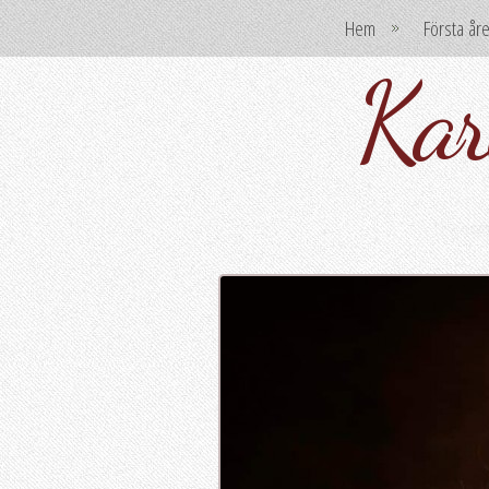
Hem
Första år
Kar