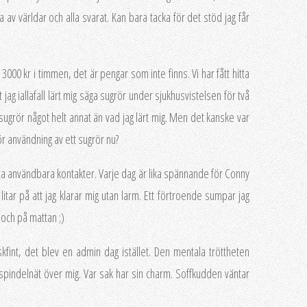
 av världar och alla svarat. Kan bara tacka för det stöd jag får
 3000 kr i timmen, det är pengar som inte finns. Vi har fått hitta
 jag iallafall lärt mig säga sugrör under sjukhusvistelsen för två
sugrör något helt annat än vad jag lärt mig. Men det kanske var
för användning av ett sugrör nu?
tta användbara kontakter. Varje dag är lika spännande för Conny
litar på att jag klarar mig utan larm. Ett förtroende sumpar jag
n och på mattan ;)
åskfint, det blev en admin dag istället. Den mentala tröttheten
pindelnät över mig. Var sak har sin charm. Soffkudden väntar