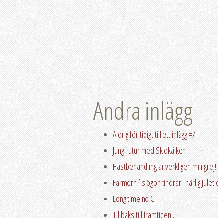
Andra inlägg
Aldrig för tidigt till ett inlägg =/
Jungfrutur med Skidkälken
Hästbehandling är verkligen min grej!
Farmorn´s ögon tindrar i härlig Juleti
Long time no C
Tillbaks till framtiden..