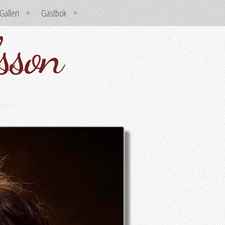
Galleri
Gästbok
sson